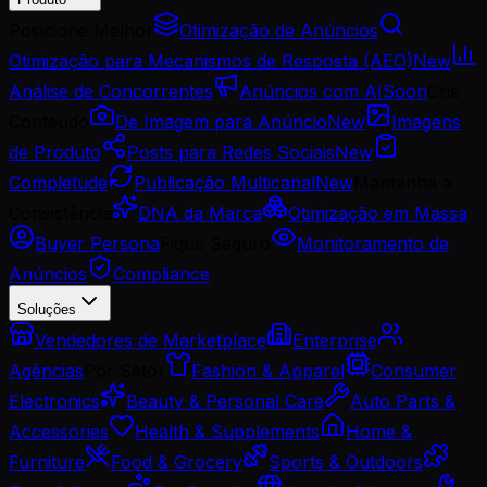
Posicione Melhor
Otimização de Anúncios
Otimização para Mecanismos de Resposta (AEO)
New
Análise de Concorrentes
Anúncios com AI
Soon
Crie
Conteúdo
De Imagem para Anúncio
New
Imagens
de Produto
Posts para Redes Sociais
New
Completude
Publicação Multicanal
New
Mantenha a
Consistência
DNA da Marca
Otimização em Massa
Buyer Persona
Fique Seguro
Monitoramento de
Anúncios
Compliance
Soluções
Vendedores de Marketplace
Enterprise
Agências
Por Setor
Fashion & Apparel
Consumer
Electronics
Beauty & Personal Care
Auto Parts &
Accessories
Health & Supplements
Home &
Furniture
Food & Grocery
Sports & Outdoors