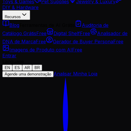
Toys & Games
Pet Supplies
Jewelry & Luxury
DIY & Hardware
Recursos
Blog
Ferramentas de AI Grátis
Auditoria de
Catálogo Grátis
Free
Digital Shelf
Free
Analisador de
DNA de Marca
Free
Gerador de Buyer Persona
Free
Imagens de Produto com AI
Free
Entrar
Language
EN
ES
AR
BR
Analisar Minha Loja
Agende uma demonstração