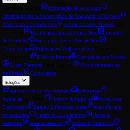
Posicione Melhor
Otimização de Anúncios
Otimização para Mecanismos de Resposta (AEO)
New
Análise de Concorrentes
Anúncios com AI
Soon
Crie
Conteúdo
De Imagem para Anúncio
New
Imagens
de Produto
Posts para Redes Sociais
New
Completude
Publicação Multicanal
New
Mantenha a
Consistência
DNA da Marca
Otimização em Massa
Buyer Persona
Fique Seguro
Monitoramento de
Anúncios
Compliance
Soluções
Vendedores de Marketplace
Enterprise
Agências
Por Setor
Fashion & Apparel
Consumer
Electronics
Beauty & Personal Care
Auto Parts &
Accessories
Health & Supplements
Home &
Furniture
Food & Grocery
Sports & Outdoors