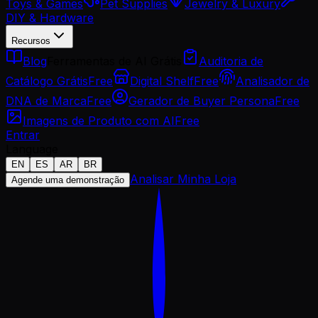
Toys & Games
Pet Supplies
Jewelry & Luxury
DIY & Hardware
Recursos
Blog
Ferramentas de AI Grátis
Auditoria de
Catálogo Grátis
Free
Digital Shelf
Free
Analisador de
DNA de Marca
Free
Gerador de Buyer Persona
Free
Imagens de Produto com AI
Free
Entrar
Language
EN
ES
AR
BR
Analisar Minha Loja
Agende uma demonstração