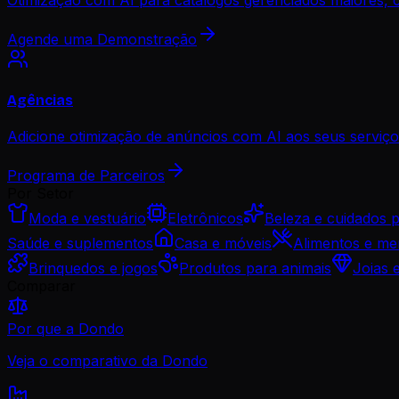
Agende uma Demonstração
Agências
Adicione otimização de anúncios com AI aos seus serviços
Programa de Parceiros
Por Setor
Moda e vestuário
Eletrônicos
Beleza e cuidados 
Saúde e suplementos
Casa e móveis
Alimentos e me
Brinquedos e jogos
Produtos para animais
Joias 
Comparar
Por que a Dondo
Veja o comparativo da Dondo