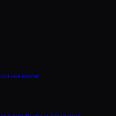
os que você escolher
com suporte dedicado e fluxos em massa