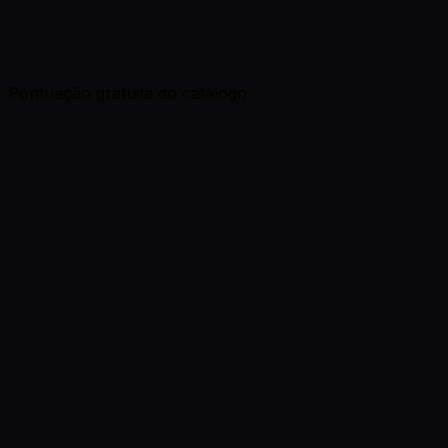
Pontuação gratuita do catálogo
Abrange 5 categorias do fluxo de catálogo
Dondo
100%
Comparação ilustrativa por categoria; verifique os
recursos atuais de cada fornecedor
Cobertura de recursos