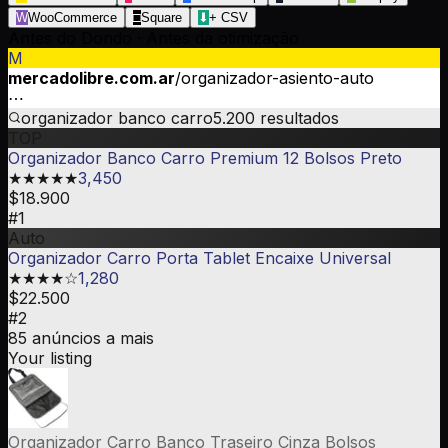
W
WooCommerce
□
Square
⬇
+ CSV
Antes do Dondo
·
Antes da otimização
M
mercadolibre.com.ar
/organizador-asiento-auto
⋯
organizador banco carro
5.200 resultados
TOP
Organizador Banco Carro Premium 12 Bolsos Preto
★★★★★
3,450
$18.900
#1
Auto
Organizador Carro Porta Tablet Encaixe Universal
★★★★☆
1,280
$22.500
#2
85 anúncios a mais
Your listing
Organizador Carro Banco Traseiro Cinza Bolsos