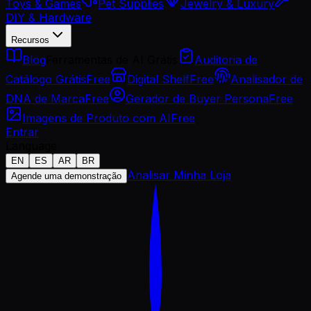
Toys & Games
Pet Supplies
Jewelry & Luxury
DIY & Hardware
Recursos
Blog
Ferramentas de AI Grátis
Auditoria de
Catálogo Grátis
Free
Digital Shelf
Free
Analisador de
DNA de Marca
Free
Gerador de Buyer Persona
Free
Imagens de Produto com AI
Free
Entrar
Language
EN
ES
AR
BR
Analisar Minha Loja
Agende uma demonstração