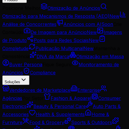
Posicione Melhor
Otimização de Anúncios
Otimização para Mecanismos de Resposta (AEO)
New
Análise de Concorrentes
Anúncios com AI
Soon
Crie
Conteúdo
De Imagem para Anúncio
New
Imagens
de Produto
Posts para Redes Sociais
New
Completude
Publicação Multicanal
New
Mantenha a
Consistência
DNA da Marca
Otimização em Massa
Buyer Persona
Fique Seguro
Monitoramento de
Anúncios
Compliance
Soluções
Vendedores de Marketplace
Enterprise
Agências
Por Setor
Fashion & Apparel
Consumer
Electronics
Beauty & Personal Care
Auto Parts &
Accessories
Health & Supplements
Home &
Furniture
Food & Grocery
Sports & Outdoors