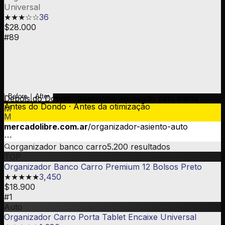
Universal
★★★☆☆
36
$28.000
#89
Before
After
Depois do Dondo
·
Rascunho aprovado pelo lojista
Antes do Dondo · Antes da otimização
M
M
mercadolibre.com.ar
/organizador-asiento-auto
mercadolibre.com.ar
/organizador-asiento-auto
⋯
⋯
organizador banco carro
5.200 resultados
organizador banco carro
5.200 resultados
TOP
TOP
Organizador Banco Carro Premium 12 Bolsos Preto
Organizador Banco Carro Premium 12 Bolsos Preto
★★★★★
3,450
★★★★★
3,450
$18.900
$18.900
#1
#1
Auto
Auto
Organizador Carro Porta Tablet Encaixe Universal
Organizador Carro Porta Tablet Encaixe Universal
★★★★☆
1,280