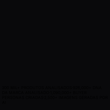
Answer-ready product facts included
✦
Brand guidance applied
Change monitoring available
Otimizado pela AI da Dondo
8s
WooCommerce
MercadoLibre
Amazon
Shopify
Square
T
i
e
n
d
a
N
u
b
VTEX
e
Amazon
Shopify
MercadoLibre
WooCommerce
VTEX
Tienda Nube
Square
300 MIL+ PRODUTOS ANALISADOS
·
928,000+
DNA
DA MARCA ANALISADO
·
1,090,000+
BUYER
PERSONAS CRIADAS
·
2,500+
IMAGENS GERADAS POR
AI