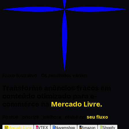
Fluxo ilustrativo · Os resultados variam
Transforme
anúncios fracos
em
conteúdo otimizado para e-
commerce na
Mercado Livre
.
Pontue · priorize · melhore · revise no
seu fluxo
M
Mercado Livre
v
VTEX
T
Nuvemshop
a
Amazon
S
Shopify