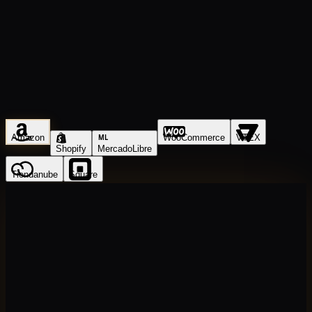
Amazon
WooCommerce
VTEX
ML
Shopify
MercadoLibre
Tiendanube
Square
GERADO PELA DONDO
Amazon
★
★
★
★
★
4.7
(
2,847
)