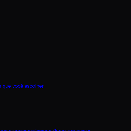
os que você escolher
com suporte dedicado e fluxos em massa