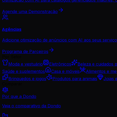
Agende uma Demonstração
Agências
Adicione otimização de anúncios com AI aos seus serviços
Programa de Parceiros
Por Setor
Moda e vestuário
Eletrônicos
Beleza e cuidados 
Saúde e suplementos
Casa e móveis
Alimentos e me
Brinquedos e jogos
Produtos para animais
Joias 
Comparar
Por que a Dondo
Veja o comparativo da Dondo