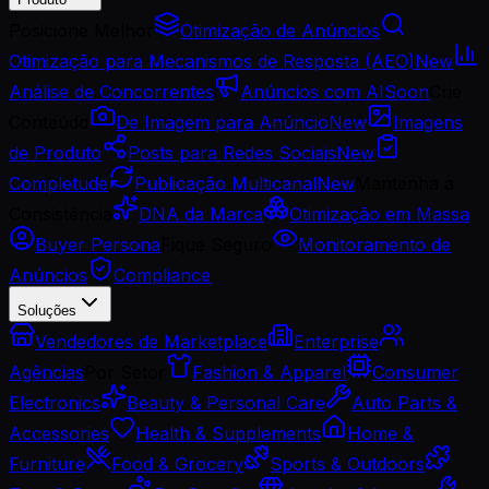
Posicione Melhor
Otimização de Anúncios
Otimização para Mecanismos de Resposta (AEO)
New
Análise de Concorrentes
Anúncios com AI
Soon
Crie
Conteúdo
De Imagem para Anúncio
New
Imagens
de Produto
Posts para Redes Sociais
New
Completude
Publicação Multicanal
New
Mantenha a
Consistência
DNA da Marca
Otimização em Massa
Buyer Persona
Fique Seguro
Monitoramento de
Anúncios
Compliance
Soluções
Vendedores de Marketplace
Enterprise
Agências
Por Setor
Fashion & Apparel
Consumer
Electronics
Beauty & Personal Care
Auto Parts &
Accessories
Health & Supplements
Home &
Furniture
Food & Grocery
Sports & Outdoors