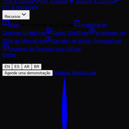
Toys & Games
Pet Supplies
Jewelry & Luxury
DIY & Hardware
Recursos
Blog
Ferramentas de AI Grátis
Auditoria de
Catálogo Grátis
Free
Digital Shelf
Free
Analisador de
DNA de Marca
Free
Gerador de Buyer Persona
Free
Imagens de Produto com AI
Free
Entrar
Language
EN
ES
AR
BR
Analisar Minha Loja
Agende uma demonstração