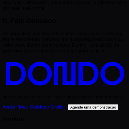
quaisquer alterações, deve parar de usar a plataforma e
cancelar sua conta.
11. Fale Conosco
Se você tiver dúvidas sobre estes Termos e Condições,
entre em contato conosco em support@dondo.com ou
visite www.dondo.com/contact. Dondo, otimização de
anúncios de e-commerce com tecnologia de AI.
Avaliação grátis e otimização de produtos selecionados
Avaliar Meu Catálogo Grátis
→
Agende uma demonstração
Produto