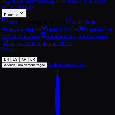
Toys & Games
Pet Supplies
Jewelry & Luxury
DIY & Hardware
Recursos
Blog
Ferramentas de AI Grátis
Auditoria de
Catálogo Grátis
Free
Digital Shelf
Free
Analisador de
DNA de Marca
Free
Gerador de Buyer Persona
Free
Imagens de Produto com AI
Free
Entrar
Language
EN
ES
AR
BR
Analisar Minha Loja
Agende uma demonstração