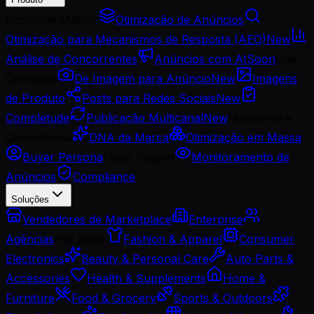
Posicione Melhor
Otimização de Anúncios
Otimização para Mecanismos de Resposta (AEO)
New
Análise de Concorrentes
Anúncios com AI
Soon
Crie
Conteúdo
De Imagem para Anúncio
New
Imagens
de Produto
Posts para Redes Sociais
New
Completude
Publicação Multicanal
New
Mantenha a
Consistência
DNA da Marca
Otimização em Massa
Buyer Persona
Fique Seguro
Monitoramento de
Anúncios
Compliance
Soluções
Vendedores de Marketplace
Enterprise
Agências
Por Setor
Fashion & Apparel
Consumer
Electronics
Beauty & Personal Care
Auto Parts &
Accessories
Health & Supplements
Home &
Furniture
Food & Grocery
Sports & Outdoors