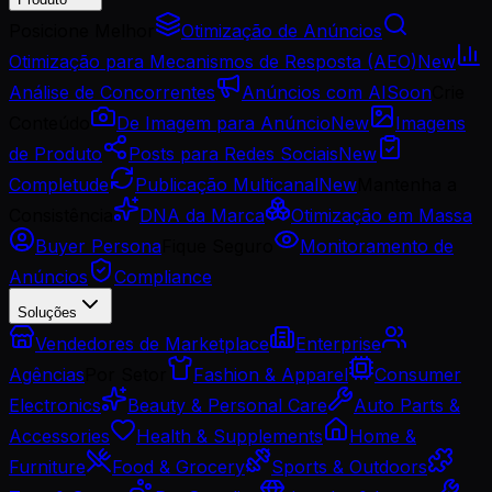
Posicione Melhor
Otimização de Anúncios
Otimização para Mecanismos de Resposta (AEO)
New
Análise de Concorrentes
Anúncios com AI
Soon
Crie
Conteúdo
De Imagem para Anúncio
New
Imagens
de Produto
Posts para Redes Sociais
New
Completude
Publicação Multicanal
New
Mantenha a
Consistência
DNA da Marca
Otimização em Massa
Buyer Persona
Fique Seguro
Monitoramento de
Anúncios
Compliance
Soluções
Vendedores de Marketplace
Enterprise
Agências
Por Setor
Fashion & Apparel
Consumer
Electronics
Beauty & Personal Care
Auto Parts &
Accessories
Health & Supplements
Home &
Furniture
Food & Grocery
Sports & Outdoors