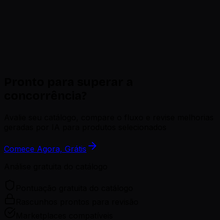
Ver todas
Dondo vs
WooSync
Dondo vs WooSync — AI optimization beyond sync
Ver todas
Pronto para superar a
concorrência?
Avalie seu catálogo, compare o fluxo e revise melhorias
geradas por IA para produtos selecionados
Comece Agora, Grátis
Análise gratuita do catálogo
Pontuação gratuita do catálogo
Rascunhos prontos para revisão
Marketplaces compatíveis