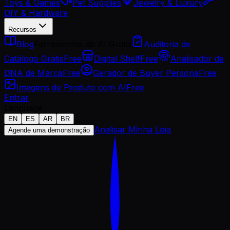
Toys & Games
Pet Supplies
Jewelry & Luxury
DIY & Hardware
Recursos
Blog
Ferramentas de AI Grátis
Auditoria de
Catálogo Grátis
Free
Digital Shelf
Free
Analisador de
DNA de Marca
Free
Gerador de Buyer Persona
Free
Imagens de Produto com AI
Free
Entrar
Language
EN
ES
AR
BR
Analisar Minha Loja
Agende uma demonstração