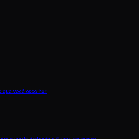
os que você escolher
com suporte dedicado e fluxos em massa