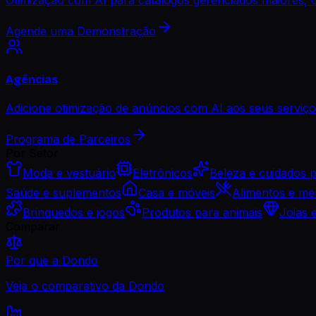
Agende uma Demonstração
Agências
Adicione otimização de anúncios com AI aos seus serviços
Programa de Parceiros
Por Setor
Moda e vestuário
Eletrônicos
Beleza e cuidados 
Saúde e suplementos
Casa e móveis
Alimentos e me
Brinquedos e jogos
Produtos para animais
Joias 
Comparar
Por que a Dondo
Veja o comparativo da Dondo