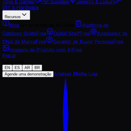
Toys & Games
Pet Supplies
Jewelry & Luxury
DIY & Hardware
Recursos
Blog
Ferramentas de AI Grátis
Auditoria de
Catálogo Grátis
Free
Digital Shelf
Free
Analisador de
DNA de Marca
Free
Gerador de Buyer Persona
Free
Imagens de Produto com AI
Free
Entrar
Language
EN
ES
AR
BR
Analisar Minha Loja
Agende uma demonstração