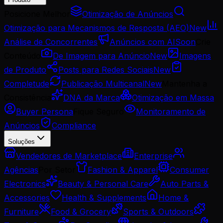
Posicione Melhor
Otimização de Anúncios
Otimização para Mecanismos de Resposta (AEO)
New
Análise de Concorrentes
Anúncios com AI
Soon
Crie
Conteúdo
De Imagem para Anúncio
New
Imagens
de Produto
Posts para Redes Sociais
New
Completude
Publicação Multicanal
New
Mantenha a
Consistência
DNA da Marca
Otimização em Massa
Buyer Persona
Fique Seguro
Monitoramento de
Anúncios
Compliance
Soluções
Vendedores de Marketplace
Enterprise
Agências
Por Setor
Fashion & Apparel
Consumer
Electronics
Beauty & Personal Care
Auto Parts &
Accessories
Health & Supplements
Home &
Furniture
Food & Grocery
Sports & Outdoors