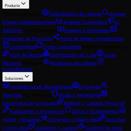
Producto
Posicionate Mejor
Optimización de Listings
Answer
Engine Optimization
New
Análisis Competitivo
AI
Ads
Soon
Crea Contenido
Imagen a Listing
New
Imágenes de Producto
Posts de Redes Sociales
New
Completitud
Cross-Listing
New
Mantén Consistencia
ADN de Marca
Optimización en Lote
Buyer
Persona
Protégete
Monitoreo de Listings
Cumplimiento
Soluciones
Vendedores de Marketplace
Empresas
Agencias
Por Industria
Moda y Vestimenta
Electrónica de Consumo
Belleza y Cuidado Personal
Autopartes y Accesorios
Salud y Suplementos
Hogar y Muebles
Alimentos y Abarrotes
Deportes
y Aire Libre
Juguetes y Juegos
Suministros para