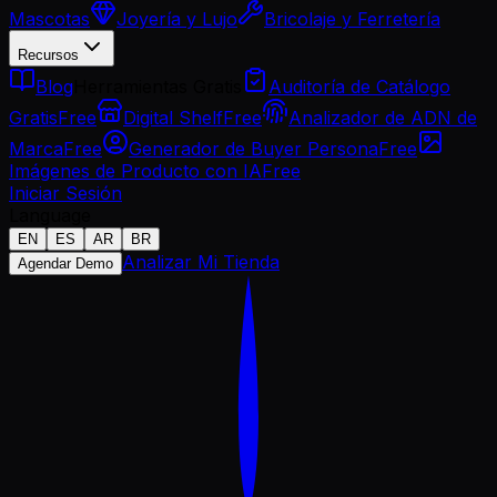
Mascotas
Joyería y Lujo
Bricolaje y Ferretería
Recursos
Blog
Herramientas Gratis
Auditoría de Catálogo
Gratis
Free
Digital Shelf
Free
Analizador de ADN de
Marca
Free
Generador de Buyer Persona
Free
Imágenes de Producto con IA
Free
Iniciar Sesión
Language
EN
ES
AR
BR
Analizar Mi Tienda
Agendar Demo