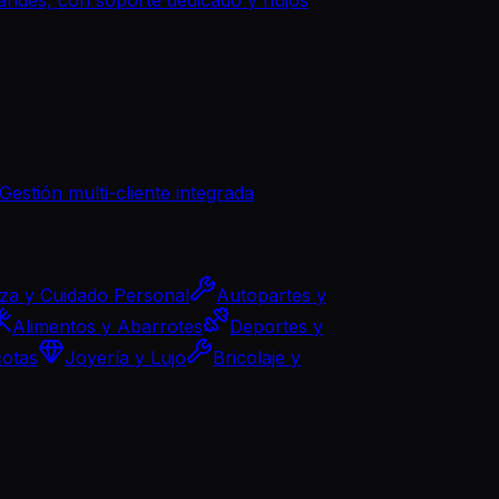
Gestión multi-cliente integrada
eza y Cuidado Personal
Autopartes y
Alimentos y Abarrotes
Deportes y
cotas
Joyería y Lujo
Bricolaje y